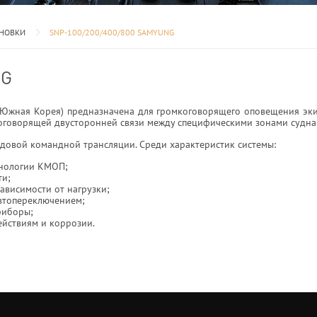
АНОВКИ
SNP-100/200/400/800 SAMYUNG
NG
 Южная Корея) предназначена для громкоговорящего оповещения эки
коговорящей двусторонней связи между специфическими зонами судна
удовой командной трансляции. Среди характеристик системы:
хнологии КМОП;
ти;
ависимости от нагрузки;
 автопереключением;
приборы;
действиям и коррозии.