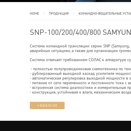
HOME
ПРОДУКЦИЯ
КОМАНДНО-ВЕЩАТЕЛЬНЫЕ УСТ
SNP-100/200/400/800 SAMYU
Система командной трансляции серии SNP (Samyung,
аварийных ситуациях, а также для организации гром
Cистема отвечает требованиям СОЛАС к аппаратуре с
- полностью полупроводниковая схемотехника по те
- дублированный выходной каскад усилителя мощнос
- автоматическая регулировка выходной мощности в з
- питание от сети переменного и постоянного тока с
- встроенная система диагностики и измерительные 
- конструкция, устойчивая к влаге, механическим воз
« back to list