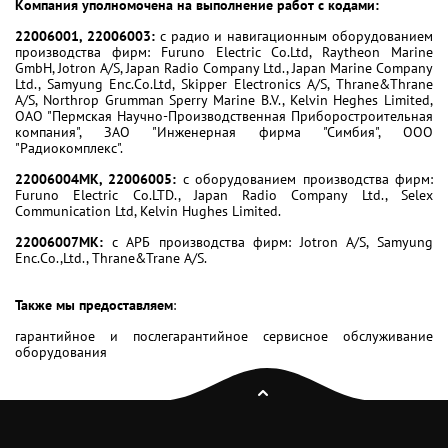
Компания уполномочена на выполнение работ с кодами:
22006001, 22006003:
с радио и навигационным оборудованием
производства фирм: Furuno Electric Co.Ltd, Raytheon Marine
GmbH, Jotron A/S, Japan Radio Company Ltd., Japan Marine Company
Ltd., Samyung Enc.Co.Ltd, Skipper Electronics A/S, Thrane&Thrane
A/S, Northrop Grumman Sperry Marine B.V., Kelvin Heghes Limited,
ОАО "Пермская Научно-Производственная Приборостроительная
компания", ЗАО "Инженерная фирма "Симбия", ООО
"Радиокомплекс".
22006004МК, 22006005:
с оборудованием производства фирм:
Furuno Electric Co.LTD., Japan Radio Company Ltd., Selex
Communication Ltd, Kelvin Hughes Limited.
22006007МК:
с АРБ производства фирм: Jotron A/S, Samyung
Enc.Co.,Ltd., Thrane&Trane A/S.
Также мы предоставляем
:
гарантийное и послегарантийное сервисное обслуживание
оборудования