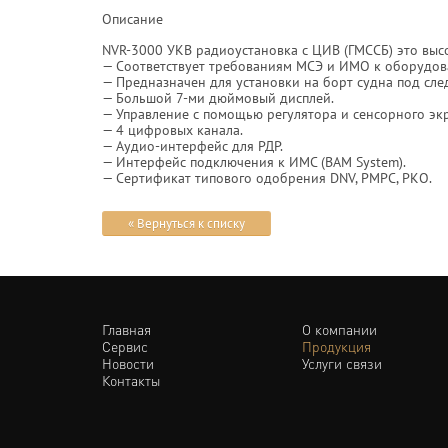
Описание
NVR-3000 УКВ радиоустановка с ЦИВ (ГМССБ) это выс
— Соответствует требованиям МСЭ и ИМО к оборудован
— Предназначен для установки на борт судна под сле
— Большой 7-ми дюймовый дисплей.
— Управление с помощью регулятора и сенсорного эк
— 4 цифровых канала.
— Аудио-интерфейс для РДР.
— Интерфейс подключения к ИМС (BAM System).
— Сертификат типового одобрения DNV, РМРС, РКО.
« Вернуться к списку
Главная
О компании
Сервис
Продукция
Новости
Услуги связи
Контакты