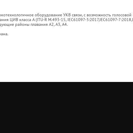
окотехнологичное оборудование УКВ связи, с возможность голосовой 
ия ЦИВ класса А (ITU-R M.493-15, IEC61097-3:2017,IEC61097-7:2018,
дующие районы плавания А2, А3, А4.
рана.