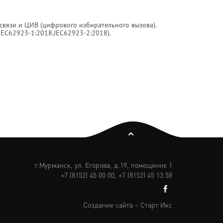
связи и ЦИВ (цифрового избирательного вызова).
IEC62923-1:2018,IEC62923-2:2018).
г.Мурманск,
ул. Егорова, д.19, помещение 1
+7 (8152) 45 00 00,
+7 (8152)
45 13 58
Создание сайта – Старт Икс